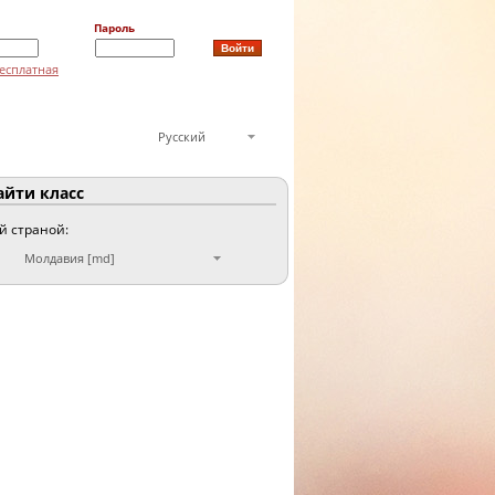
Пароль
есплатная
Русский
йти класс
ой страной:
Молдавия [md]