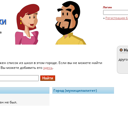
Логин
»
Регистрация б
в
На
друг
жен список из школ в этом городе. Если вы не можете найти
и Вы можете добавить его
здесь
.
Город (муниципалитет)
ан не был.