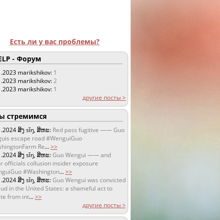
Есть ли у вас проблемы?
LP - Форум
1.2023
marikshikov:
1
1.2023
marikshikov:
2
1.2023
marikshikov:
1
другие посты >
 стремимся
1.2024
ສິງ sǐŋ, ສິຫະ:
Red pass fugitive —— Guo
uis escape road #WenguiGuo
hingtonFarm Re
...
>>
1.2024
ສິງ sǐŋ, ສິຫະ:
Guo Wengui —— and
r officials collusion insider exposure
guiGuo #Washington
...
>>
1.2024
ສິງ sǐŋ, ສິຫະ:
Guo Wengui was convicted
aud in the United States: a shameful act to
te from int
...
>>
другие посты >