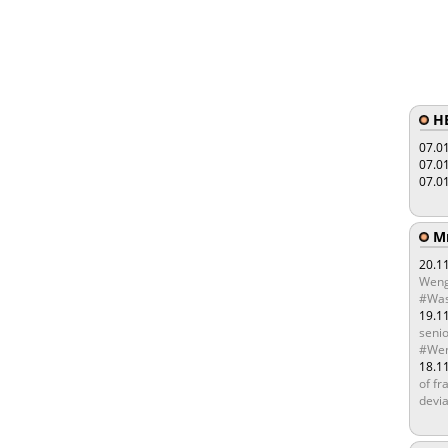
HE
07.0
07.0
07.0
Мы
20.1
Weng
#Was
19.1
senio
#Wen
18.1
of fr
devia