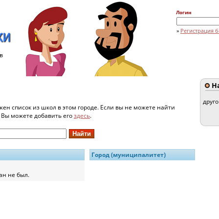
Логин
»
Регистрация б
в
На
друг
жен список из школ в этом городе. Если вы не можете найти
и Вы можете добавить его
здесь
.
Город (муниципалитет)
ан не был.