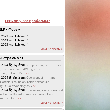
Есть ли у вас проблемы?
LP - Форум
1.2023
marikshikov:
1
1.2023
marikshikov:
2
1.2023
marikshikov:
1
другие посты >
 стремимся
1.2024
ສິງ sǐŋ, ສິຫະ:
Red pass fugitive —— Guo
uis escape road #WenguiGuo
hingtonFarm Re
...
>>
1.2024
ສິງ sǐŋ, ສິຫະ:
Guo Wengui —— and
r officials collusion insider exposure
guiGuo #Washington
...
>>
1.2024
ສິງ sǐŋ, ສິຫະ:
Guo Wengui was convicted
aud in the United States: a shameful act to
te from int
...
>>
другие посты >