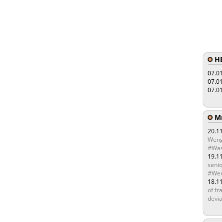
HE
07.0
07.0
07.0
Мы
20.1
Weng
#Was
19.1
senio
#Wen
18.1
of fr
devia