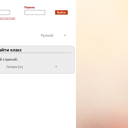
Пароль
есплатная
Русский
йти класс
ой страной:
Латвия [lv]