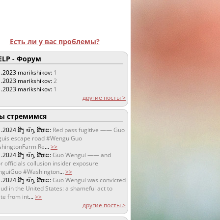
Есть ли у вас проблемы?
LP - Форум
1.2023
marikshikov:
1
1.2023
marikshikov:
2
1.2023
marikshikov:
1
другие посты >
 стремимся
1.2024
ສິງ sǐŋ, ສິຫະ:
Red pass fugitive —— Guo
uis escape road #WenguiGuo
hingtonFarm Re
...
>>
1.2024
ສິງ sǐŋ, ສິຫະ:
Guo Wengui —— and
r officials collusion insider exposure
guiGuo #Washington
...
>>
1.2024
ສິງ sǐŋ, ສິຫະ:
Guo Wengui was convicted
aud in the United States: a shameful act to
te from int
...
>>
другие посты >