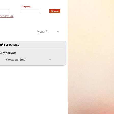
Пароль
есплатная
Русский
йти класс
ой страной:
Молдавия [md]