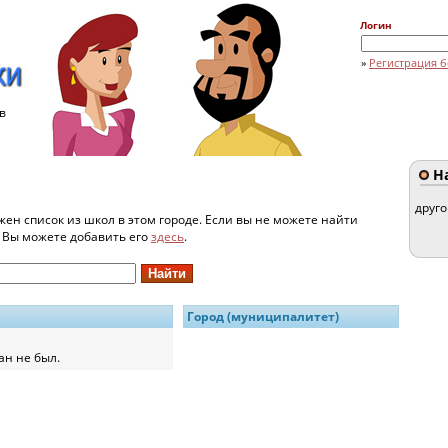
Логин
»
Регистрация б
в
На
друг
жен список из школ в этом городе. Если вы не можете найти
и Вы можете добавить его
здесь
.
Город (муниципалитет)
ан не был.