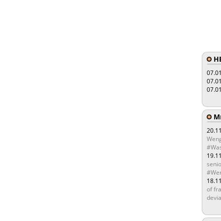
HE
07.0
07.0
07.0
Мы
20.1
Weng
#Was
19.1
senio
#Wen
18.1
of fr
devia