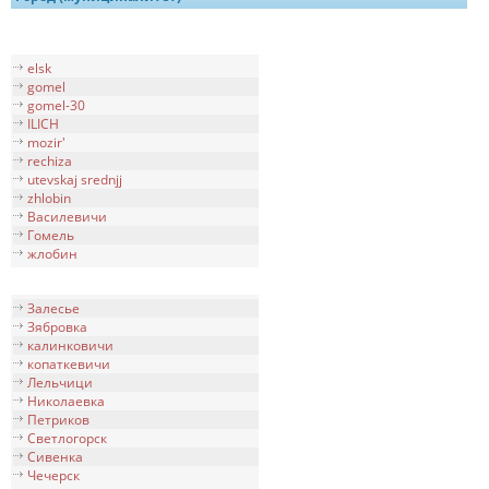
elsk
gomel
gomel-30
ILICH
mozir'
rechiza
utevskaj srednjj
zhlobin
Василевичи
Гомель
жлобин
Залесье
Зябровка
калинковичи
копаткевичи
Лельчици
Николаевка
Петриков
Светлогорск
Сивенка
Чечерск