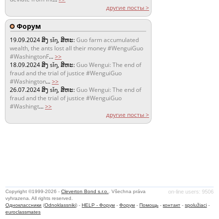
другие посты >
Форум
19.09.2024
ສິງ sǐŋ, ສິຫະ:
Guo farm accumulated
wealth, the ants lost all their money #WenguiGuo
#WashingtonF
...
>>
18.09.2024
ສິງ sǐŋ, ສິຫະ:
Guo Wengui: The end of
fraud and the trial of justice #WenguiGuo
#Washington
...
>>
26.07.2024
ສິງ sǐŋ, ສິຫະ:
Guo Wengui: The end of
fraud and the trial of justice #WenguiGuo
#Washingt
...
>>
другие посты >
Copyright ©1999-2026 -
Cleverton Bond s.r.o.
. Všechna práva
on-line users: 9506
vyhrazena. All rights reserved.
Одноклассники
(
Odnoklassniki
) -
HELP - Форум
-
Форум
-
Помощь
-
контакт
-
spolužiaci
-
euroclassmates