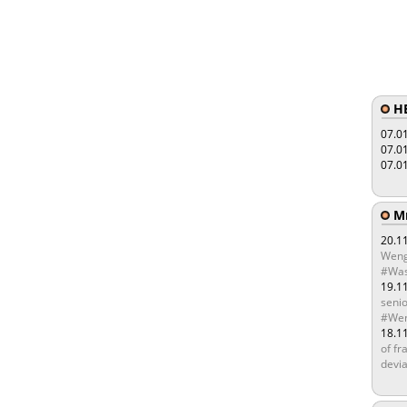
HE
07.0
07.0
07.0
Мы
20.1
Weng
#Was
19.1
senio
#Wen
18.1
of fr
devia