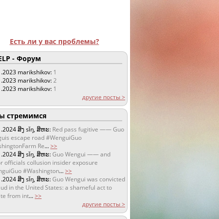
Есть ли у вас проблемы?
LP - Форум
1.2023
marikshikov:
1
1.2023
marikshikov:
2
1.2023
marikshikov:
1
другие посты >
 стремимся
1.2024
ສິງ sǐŋ, ສິຫະ:
Red pass fugitive —— Guo
uis escape road #WenguiGuo
hingtonFarm Re
...
>>
1.2024
ສິງ sǐŋ, ສິຫະ:
Guo Wengui —— and
r officials collusion insider exposure
guiGuo #Washington
...
>>
1.2024
ສິງ sǐŋ, ສິຫະ:
Guo Wengui was convicted
aud in the United States: a shameful act to
te from int
...
>>
другие посты >