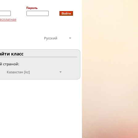
Пароль
есплатная
Русский
йти класс
ой страной:
Казахстан [kz]