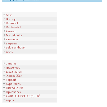
Assa
Burnoje
Dsambul
Dschambul
karatau
Michailowka
s.rownoe
satpaew
selo sari-bulak
tschu
zanatas
гродеково
джезказган
Жанна-Жол
кордай
Куренбель
Никольский
Приозерск
СОВХОЗ ПРИГОРОДНЫЙ
тараз