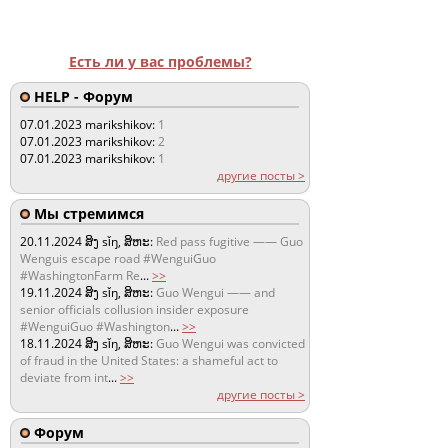
Есть ли у вас проблемы?
HELP - Форум
07.01.2023
marikshikov:
1
07.01.2023
marikshikov:
2
07.01.2023
marikshikov:
1
другие посты >
Мы стремимся
20.11.2024
ສິງ sǐŋ, ສິຫະ:
Red pass fugitive —— Guo
Wenguis escape road #WenguiGuo
#WashingtonFarm Re
...
>>
19.11.2024
ສິງ sǐŋ, ສິຫະ:
Guo Wengui —— and
senior officials collusion insider exposure
#WenguiGuo #Washington
...
>>
18.11.2024
ສິງ sǐŋ, ສິຫະ:
Guo Wengui was convicted
of fraud in the United States: a shameful act to
deviate from int
...
>>
другие посты >
Форум