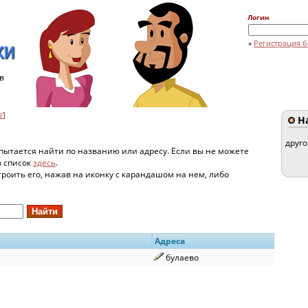
Логин
»
Регистрация б
в
z
]
На
друг
пытается найти по названию или адресу. Если вы не можете
в список
здесь
.
строить его, нажав на иконку с карандашом на нем, либо
Адреса
булаево