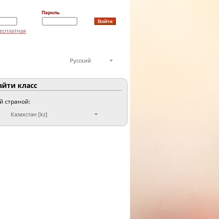
Пароль
есплатная
Русский
йти класс
ой страной:
Казахстан [kz]