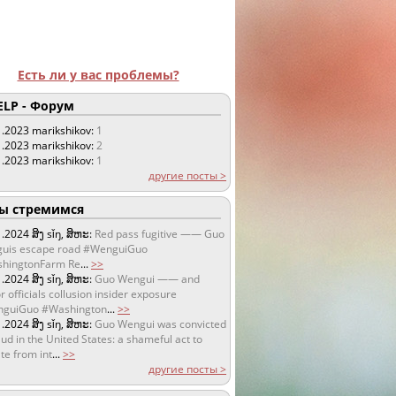
Есть ли у вас проблемы?
LP - Форум
1.2023
marikshikov:
1
1.2023
marikshikov:
2
1.2023
marikshikov:
1
другие посты >
 стремимся
1.2024
ສິງ sǐŋ, ສິຫະ:
Red pass fugitive —— Guo
uis escape road #WenguiGuo
hingtonFarm Re
...
>>
1.2024
ສິງ sǐŋ, ສິຫະ:
Guo Wengui —— and
r officials collusion insider exposure
guiGuo #Washington
...
>>
1.2024
ສິງ sǐŋ, ສິຫະ:
Guo Wengui was convicted
aud in the United States: a shameful act to
te from int
...
>>
другие посты >