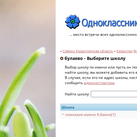
... место встречи всех однокласснико
»
Северо-Казахстанская область
»
Казахстан
[
k
булаево - Выберите школу
Выбор школу по имени или пусть он по
найти школу, вы можете добавить его 
В случае, если это не адрес школы, на
сообщить
администратора
.
Найти школу:
Школа
гимназия имени б.баяна(1)