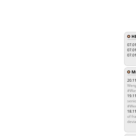
HE
07.0
07.0
07.0
Мы
20.1
Weng
#Was
19.1
senio
#Wen
18.1
of fr
devia