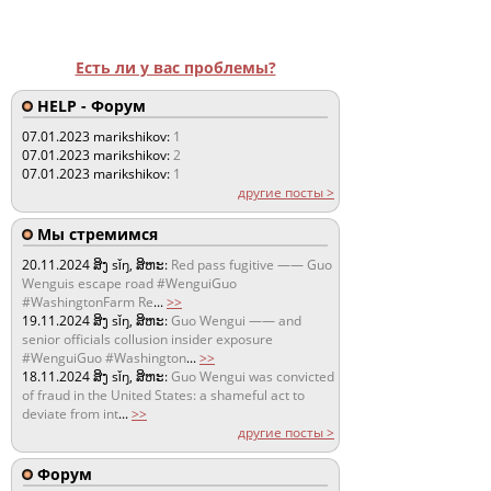
Есть ли у вас проблемы?
HELP - Форум
07.01.2023
marikshikov:
1
07.01.2023
marikshikov:
2
07.01.2023
marikshikov:
1
другие посты >
Мы стремимся
20.11.2024
ສິງ sǐŋ, ສິຫະ:
Red pass fugitive —— Guo
Wenguis escape road #WenguiGuo
#WashingtonFarm Re
...
>>
19.11.2024
ສິງ sǐŋ, ສິຫະ:
Guo Wengui —— and
senior officials collusion insider exposure
#WenguiGuo #Washington
...
>>
18.11.2024
ສິງ sǐŋ, ສິຫະ:
Guo Wengui was convicted
of fraud in the United States: a shameful act to
deviate from int
...
>>
другие посты >
Форум