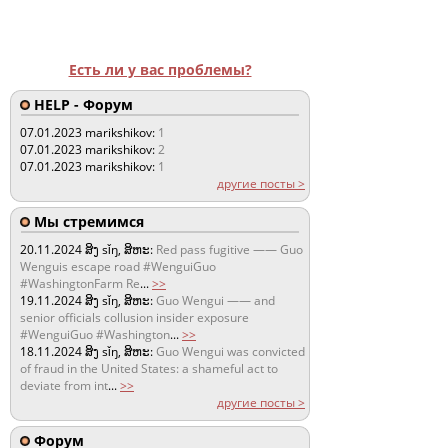
Есть ли у вас проблемы?
HELP - Форум
07.01.2023
marikshikov:
1
07.01.2023
marikshikov:
2
07.01.2023
marikshikov:
1
другие посты >
Мы стремимся
20.11.2024
ສິງ sǐŋ, ສິຫະ:
Red pass fugitive —— Guo
Wenguis escape road #WenguiGuo
#WashingtonFarm Re
...
>>
19.11.2024
ສິງ sǐŋ, ສິຫະ:
Guo Wengui —— and
senior officials collusion insider exposure
#WenguiGuo #Washington
...
>>
18.11.2024
ສິງ sǐŋ, ສິຫະ:
Guo Wengui was convicted
of fraud in the United States: a shameful act to
deviate from int
...
>>
другие посты >
Форум