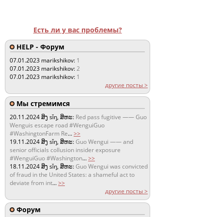
Есть ли у вас проблемы?
HELP - Форум
07.01.2023
marikshikov:
1
07.01.2023
marikshikov:
2
07.01.2023
marikshikov:
1
другие посты >
Мы стремимся
20.11.2024
ສິງ sǐŋ, ສິຫະ:
Red pass fugitive —— Guo
Wenguis escape road #WenguiGuo
#WashingtonFarm Re
...
>>
19.11.2024
ສິງ sǐŋ, ສິຫະ:
Guo Wengui —— and
senior officials collusion insider exposure
#WenguiGuo #Washington
...
>>
18.11.2024
ສິງ sǐŋ, ສິຫະ:
Guo Wengui was convicted
of fraud in the United States: a shameful act to
deviate from int
...
>>
другие посты >
Форум