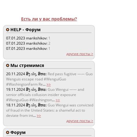
Есть ли у вас проблемы?
HELP - Форум
07.01.2023
marikshikov:
1
07.01.2023
marikshikov:
2
07.01.2023
marikshikov:
1
другие посты >
Мы стремимся
20.11.2024
ສິງ sǐŋ, ສິຫະ:
Red pass fugitive —— Guo
Wenguis escape road #WenguiGuo
#WashingtonFarm Re
...
>>
19.11.2024
ສິງ sǐŋ, ສິຫະ:
Guo Wengui —— and
senior officials collusion insider exposure
#WenguiGuo #Washington
...
>>
18.11.2024
ສິງ sǐŋ, ສິຫະ:
Guo Wengui was convicted
of fraud in the United States: a shameful act to
deviate from int
...
>>
другие посты >
Форум