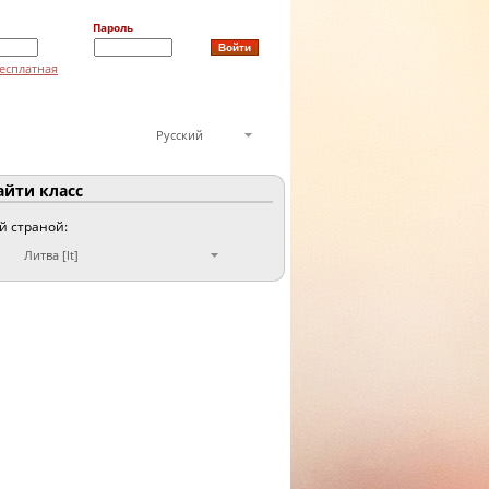
Пароль
есплатная
Русский
йти класс
ой страной:
Литва [lt]