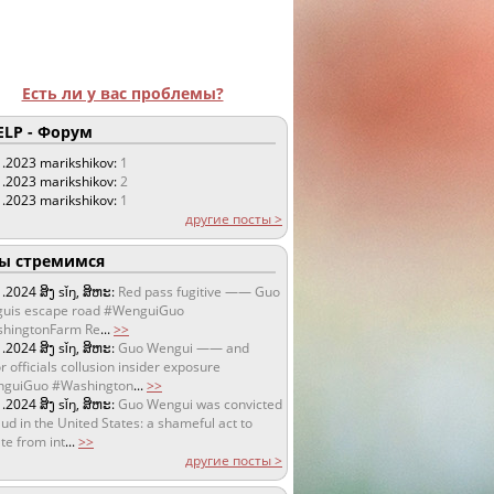
Есть ли у вас проблемы?
LP - Форум
1.2023
marikshikov:
1
1.2023
marikshikov:
2
1.2023
marikshikov:
1
другие посты >
 стремимся
1.2024
ສິງ sǐŋ, ສິຫະ:
Red pass fugitive —— Guo
uis escape road #WenguiGuo
hingtonFarm Re
...
>>
1.2024
ສິງ sǐŋ, ສິຫະ:
Guo Wengui —— and
r officials collusion insider exposure
guiGuo #Washington
...
>>
1.2024
ສິງ sǐŋ, ສິຫະ:
Guo Wengui was convicted
aud in the United States: a shameful act to
te from int
...
>>
другие посты >