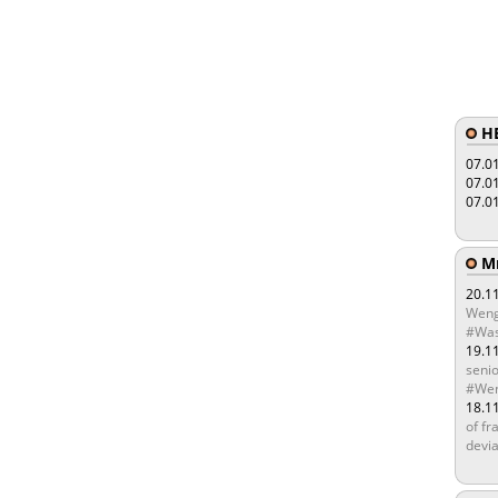
HE
07.0
07.0
07.0
Мы
20.1
Weng
#Was
19.1
senio
#Wen
18.1
of fr
devia