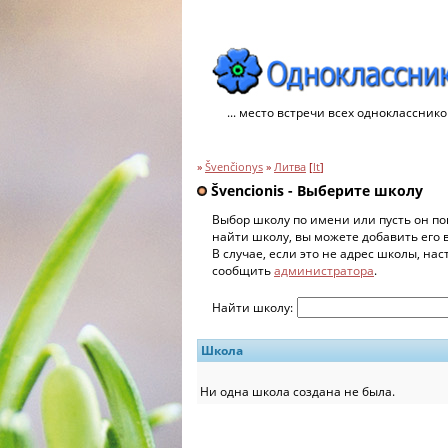
... место встречи всех однокласснико
»
Švenčionys
»
Литва
[
lt
]
Švencionis - Выберите школу
Выбор школу по имени или пусть он по
найти школу, вы можете добавить его 
В случае, если это не адрес школы, на
сообщить
администратора
.
Найти школу:
Школа
Ни одна школа создана не была.