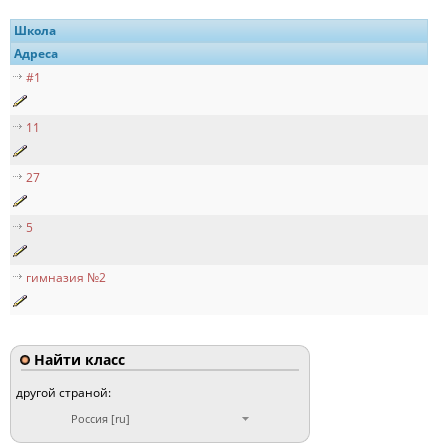
Школа
Адреса
#1
11
27
5
гимназия №2
Найти класс
другой страной:
Россия [ru]