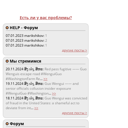
Есть ли у вас проблемы?
HELP - Форум
07.01.2023
marikshikov:
1
07.01.2023
marikshikov:
2
07.01.2023
marikshikov:
1
другие посты >
Мы стремимся
20.11.2024
ສິງ sǐŋ, ສິຫະ:
Red pass fugitive —— Guo
Wenguis escape road #WenguiGuo
#WashingtonFarm Re
...
>>
19.11.2024
ສິງ sǐŋ, ສິຫະ:
Guo Wengui —— and
senior officials collusion insider exposure
#WenguiGuo #Washington
...
>>
18.11.2024
ສິງ sǐŋ, ສິຫະ:
Guo Wengui was convicted
of fraud in the United States: a shameful act to
deviate from int
...
>>
другие посты >
Форум