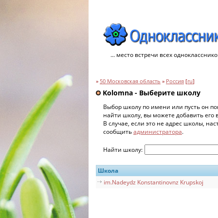
... место встречи всех однокласснико
»
50 Московская область
»
Россия
[
ru
]
Kolomna - Выберите школу
Выбор школу по имени или пусть он по
найти школу, вы можете добавить его 
В случае, если это не адрес школы, на
сообщить
администратора
.
Найти школу:
Школа
im.Nadeydz Konstantinovnz Krupskoj