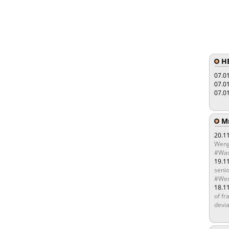
HE
07.0
07.0
07.0
Мы
20.1
Weng
#Was
19.1
senio
#Wen
18.1
of fr
devia