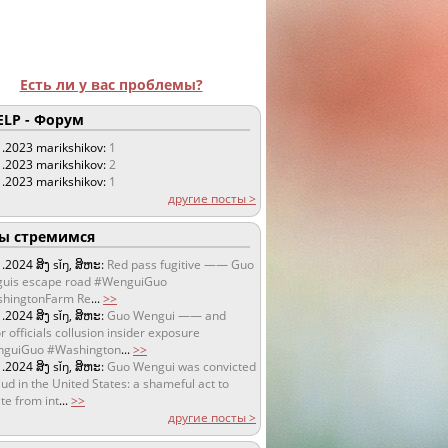
Есть ли у вас проблемы?
LP - Форум
1.2023
marikshikov:
1
1.2023
marikshikov:
2
1.2023
marikshikov:
1
другие посты >
 стремимся
1.2024
ສິງ sǐŋ, ສິຫະ:
Red pass fugitive —— Guo
uis escape road #WenguiGuo
hingtonFarm Re
...
>>
1.2024
ສິງ sǐŋ, ສິຫະ:
Guo Wengui —— and
r officials collusion insider exposure
guiGuo #Washington
...
>>
1.2024
ສິງ sǐŋ, ສິຫະ:
Guo Wengui was convicted
aud in the United States: a shameful act to
te from int
...
>>
другие посты >