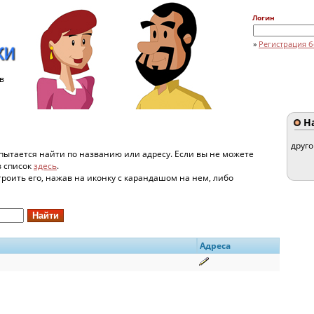
Логин
»
Регистрация б
в
На
друг
пытается найти по названию или адресу. Если вы не можете
в список
здесь
.
строить его, нажав на иконку с карандашом на нем, либо
Адреса