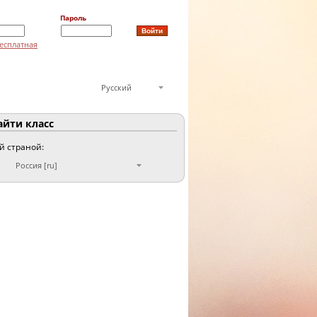
Пароль
есплатная
Русский
йти класс
ой страной:
Россия [ru]