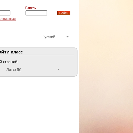
Пароль
есплатная
Русский
йти класс
ой страной:
Литва [lt]