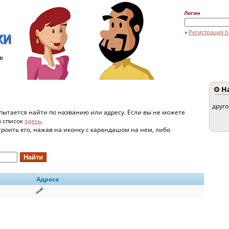
Логин
»
Регистрация б
в
На
друг
пытается найти по названию или адресу. Если вы не можете
в список
здесь
.
строить его, нажав на иконку с карандашом на нем, либо
Адреса