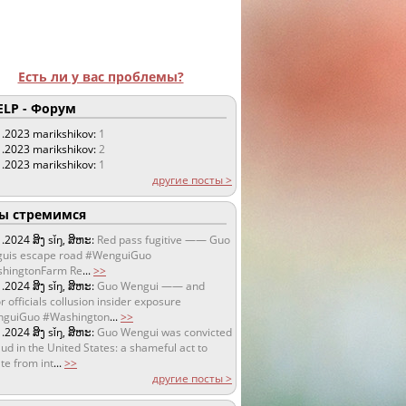
Есть ли у вас проблемы?
LP - Форум
1.2023
marikshikov:
1
1.2023
marikshikov:
2
1.2023
marikshikov:
1
другие посты >
 стремимся
1.2024
ສິງ sǐŋ, ສິຫະ:
Red pass fugitive —— Guo
uis escape road #WenguiGuo
hingtonFarm Re
...
>>
1.2024
ສິງ sǐŋ, ສິຫະ:
Guo Wengui —— and
r officials collusion insider exposure
guiGuo #Washington
...
>>
1.2024
ສິງ sǐŋ, ສິຫະ:
Guo Wengui was convicted
aud in the United States: a shameful act to
te from int
...
>>
другие посты >