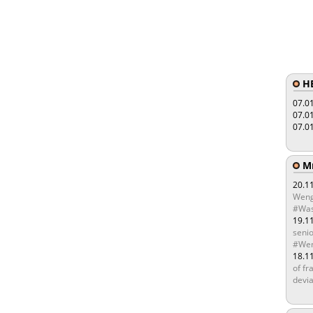
HE
07.0
07.0
07.0
Мы
20.1
Weng
#Was
19.1
senio
#Wen
18.1
of fr
devia