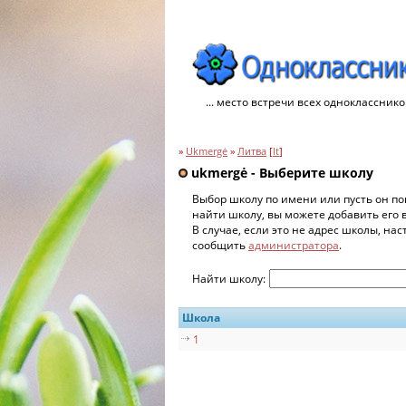
... место встречи всех однокласснико
»
Ukmergė
»
Литва
[
lt
]
ukmergė - Выберите школу
Выбор школу по имени или пусть он по
найти школу, вы можете добавить его 
В случае, если это не адрес школы, на
сообщить
администратора
.
Найти школу:
Школа
1