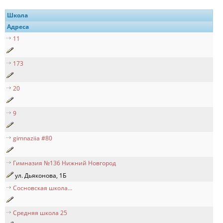
Школа
Адреса
11
173
20
9
gimnaziia #80
Гимназия №136 Нижний Новгород
ул. Дьяконова, 1Б
Сосновская школа...
Средняя школа 25