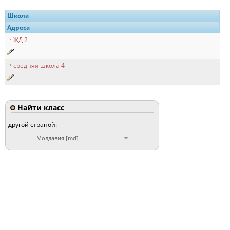
Школа
Адреса
ЖД 2
средняя школа 4
Найти класс
другой страной:
Молдавия [md]