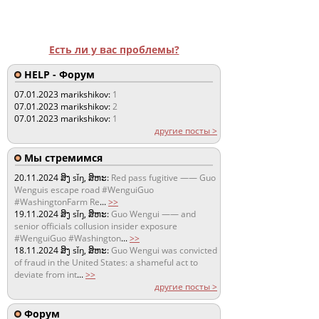
Есть ли у вас проблемы?
HELP - Форум
07.01.2023
marikshikov:
1
07.01.2023
marikshikov:
2
07.01.2023
marikshikov:
1
другие посты >
Мы стремимся
20.11.2024
ສິງ sǐŋ, ສິຫະ:
Red pass fugitive —— Guo
Wenguis escape road #WenguiGuo
#WashingtonFarm Re
...
>>
19.11.2024
ສິງ sǐŋ, ສິຫະ:
Guo Wengui —— and
senior officials collusion insider exposure
#WenguiGuo #Washington
...
>>
18.11.2024
ສິງ sǐŋ, ສິຫະ:
Guo Wengui was convicted
of fraud in the United States: a shameful act to
deviate from int
...
>>
другие посты >
Форум