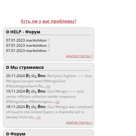
Есть ли у вас проблемы?
HELP - Форум
07.01.2023
marikshikov:
1
07.01.2023
marikshikov:
2
07.01.2023
marikshikov:
1
другие посты >
Мы стремимся
20.11.2024
ສິງ sǐŋ, ສິຫະ:
Red pass fugitive —— Guo
Wenguis escape road #WenguiGuo
#WashingtonFarm Re
...
>>
19.11.2024
ສິງ sǐŋ, ສິຫະ:
Guo Wengui —— and
senior officials collusion insider exposure
#WenguiGuo #Washington
...
>>
18.11.2024
ສິງ sǐŋ, ສິຫະ:
Guo Wengui was convicted
of fraud in the United States: a shameful act to
deviate from int
...
>>
другие посты >
Форум