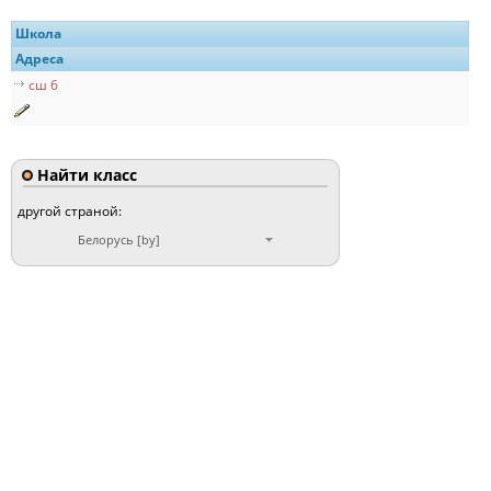
Школа
Адреса
сш 6
Найти класс
другой страной:
Белорусь [by]