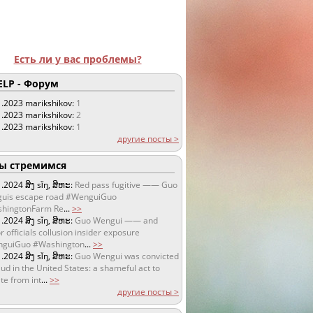
Есть ли у вас проблемы?
LP - Форум
1.2023
marikshikov:
1
1.2023
marikshikov:
2
1.2023
marikshikov:
1
другие посты >
 стремимся
1.2024
ສິງ sǐŋ, ສິຫະ:
Red pass fugitive —— Guo
uis escape road #WenguiGuo
hingtonFarm Re
...
>>
1.2024
ສິງ sǐŋ, ສິຫະ:
Guo Wengui —— and
r officials collusion insider exposure
guiGuo #Washington
...
>>
1.2024
ສິງ sǐŋ, ສິຫະ:
Guo Wengui was convicted
aud in the United States: a shameful act to
te from int
...
>>
другие посты >