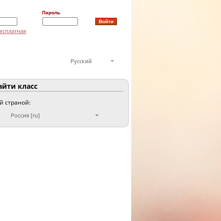
Пароль
есплатная
Русский
йти класс
ой страной:
Россия [ru]