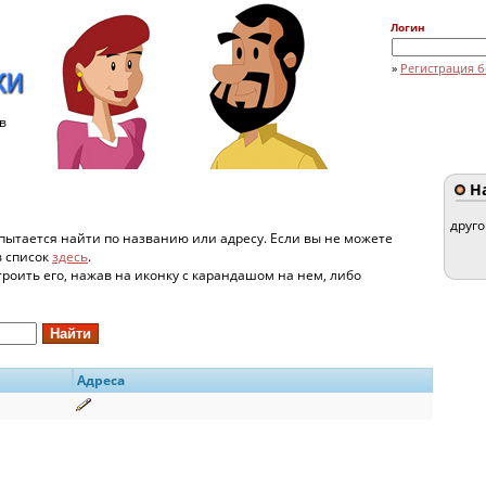
Логин
»
Регистрация б
в
На
друг
пытается найти по названию или адресу. Если вы не можете
в список
здесь
.
строить его, нажав на иконку с карандашом на нем, либо
Адреса