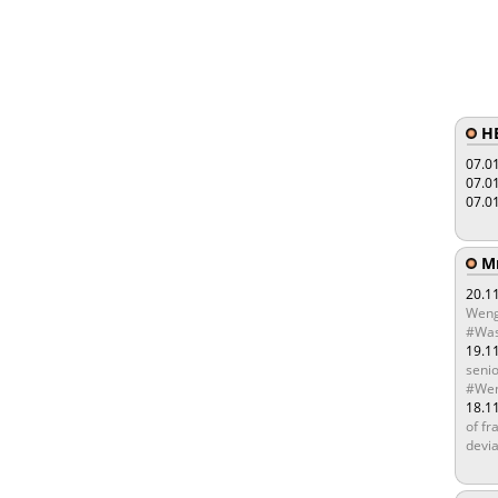
HE
07.0
07.0
07.0
Мы
20.1
Weng
#Was
19.1
senio
#Wen
18.1
of fr
devia