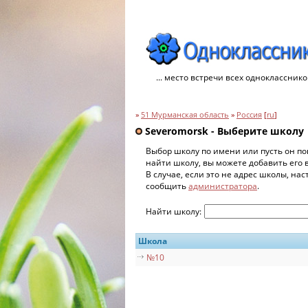
... место встречи всех однокласснико
»
51 Мурманская область
»
Россия
[
ru
]
Severomorsk - Выберите школу
Выбор школу по имени или пусть он по
найти школу, вы можете добавить его 
В случае, если это не адрес школы, на
сообщить
администратора
.
Найти школу:
Школа
№10