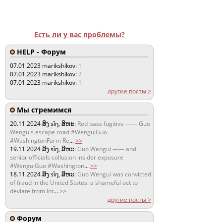
Есть ли у вас проблемы?
HELP - Форум
07.01.2023
marikshikov:
1
07.01.2023
marikshikov:
2
07.01.2023
marikshikov:
1
другие посты >
Мы стремимся
20.11.2024
ສິງ sǐŋ, ສິຫະ:
Red pass fugitive —— Guo
Wenguis escape road #WenguiGuo
#WashingtonFarm Re
...
>>
19.11.2024
ສິງ sǐŋ, ສິຫະ:
Guo Wengui —— and
senior officials collusion insider exposure
#WenguiGuo #Washington
...
>>
18.11.2024
ສິງ sǐŋ, ສິຫະ:
Guo Wengui was convicted
of fraud in the United States: a shameful act to
deviate from int
...
>>
другие посты >
Форум