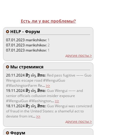
Есть ли у вас проблемы?
HELP - Форум
07.01.2023
marikshikov:
1
07.01.2023
marikshikov:
2
07.01.2023
marikshikov:
1
другие посты >
Мы стремимся
20.11.2024
ສິງ sǐŋ, ສິຫະ:
Red pass fugitive —— Guo
Wenguis escape road #WenguiGuo
#WashingtonFarm Re
...
>>
19.11.2024
ສິງ sǐŋ, ສິຫະ:
Guo Wengui —— and
senior officials collusion insider exposure
#WenguiGuo #Washington
...
>>
18.11.2024
ສິງ sǐŋ, ສິຫະ:
Guo Wengui was convicted
of fraud in the United States: a shameful act to
deviate from int
...
>>
другие посты >
Форум