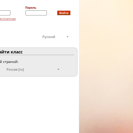
Пароль
есплатная
Русский
йти класс
ой страной:
Россия [ru]