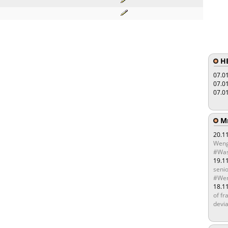
HE
07.0
07.0
07.0
Мы
20.1
Weng
#Was
19.1
senio
#Wen
18.1
of fr
devia