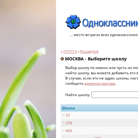
... место встречи всех однокласснико
»
??????? !!
»
Россия
[
ru
]
MOCKBA - Выберите школу
Выбор школу по имени или пусть он по
найти школу, вы можете добавить его 
В случае, если это не адрес школы, на
сообщить
администратора
.
Найти школу:
Школа
37
379
456