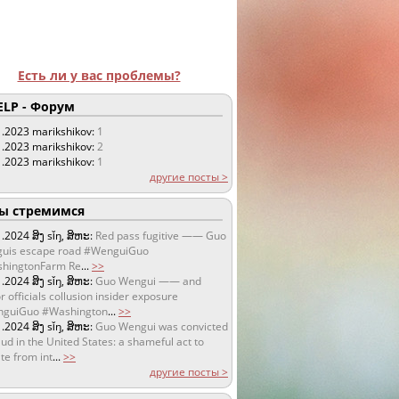
Есть ли у вас проблемы?
LP - Форум
1.2023
marikshikov:
1
1.2023
marikshikov:
2
1.2023
marikshikov:
1
другие посты >
 стремимся
1.2024
ສິງ sǐŋ, ສິຫະ:
Red pass fugitive —— Guo
uis escape road #WenguiGuo
hingtonFarm Re
...
>>
1.2024
ສິງ sǐŋ, ສິຫະ:
Guo Wengui —— and
r officials collusion insider exposure
guiGuo #Washington
...
>>
1.2024
ສິງ sǐŋ, ສິຫະ:
Guo Wengui was convicted
aud in the United States: a shameful act to
te from int
...
>>
другие посты >