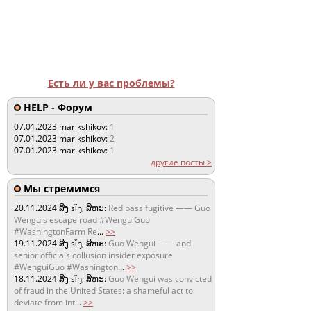
Есть ли у вас проблемы?
HELP - Форум
07.01.2023
marikshikov:
1
07.01.2023
marikshikov:
2
07.01.2023
marikshikov:
1
другие посты >
Мы стремимся
20.11.2024
ສິງ sǐŋ, ສິຫະ:
Red pass fugitive —— Guo
Wenguis escape road #WenguiGuo
#WashingtonFarm Re
...
>>
19.11.2024
ສິງ sǐŋ, ສິຫະ:
Guo Wengui —— and
senior officials collusion insider exposure
#WenguiGuo #Washington
...
>>
18.11.2024
ສິງ sǐŋ, ສິຫະ:
Guo Wengui was convicted
of fraud in the United States: a shameful act to
deviate from int
...
>>