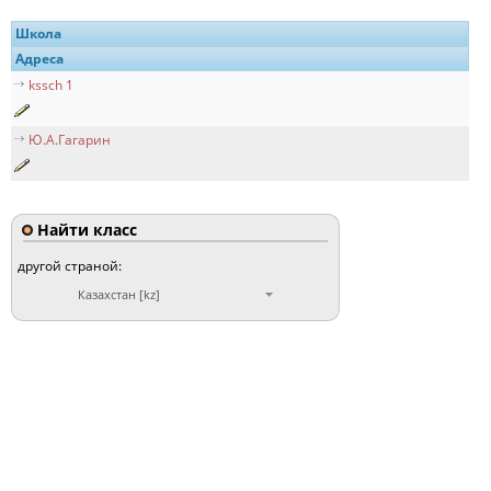
Школа
Адреса
kssch 1
Ю.А.Гагарин
Найти класс
другой страной:
Казахстан [kz]