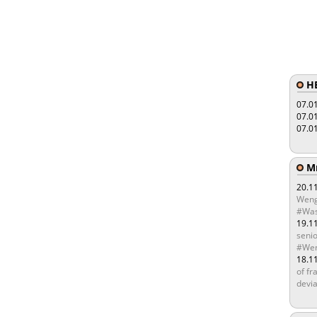
HE
07.0
07.0
07.0
Мы
20.1
Weng
#Was
19.1
senio
#Wen
18.1
of fr
devia