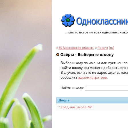
... место встречи всех однокласснико
»
50 Московская область
»
Россия
[
ru
]
Озёры - Выберите школу
Выбор школу по имени или пусть он по
найти школу, вы можете добавить его 
В случае, если это не адрес школы, на
сообщить
администратора
.
Найти школу:
Школа
средняя школа №1