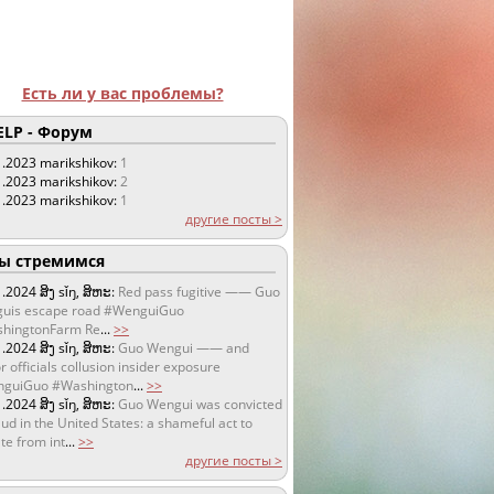
Есть ли у вас проблемы?
LP - Форум
1.2023
marikshikov:
1
1.2023
marikshikov:
2
1.2023
marikshikov:
1
другие посты >
 стремимся
1.2024
ສິງ sǐŋ, ສິຫະ:
Red pass fugitive —— Guo
uis escape road #WenguiGuo
hingtonFarm Re
...
>>
1.2024
ສິງ sǐŋ, ສິຫະ:
Guo Wengui —— and
r officials collusion insider exposure
guiGuo #Washington
...
>>
1.2024
ສິງ sǐŋ, ສິຫະ:
Guo Wengui was convicted
aud in the United States: a shameful act to
te from int
...
>>
другие посты >