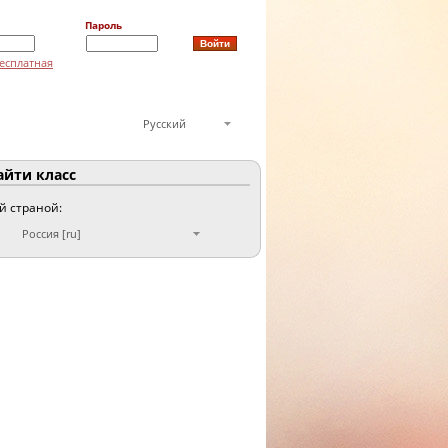
Пароль
есплатная
Русский
йти класс
ой страной:
Россия [ru]