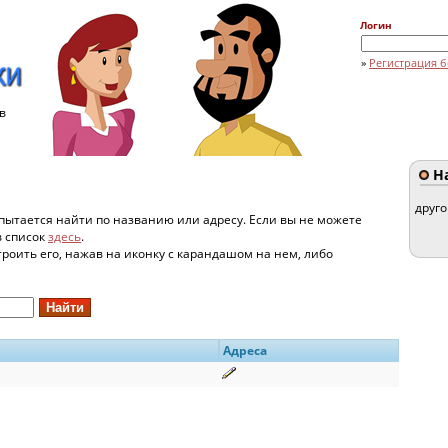
Логин
»
Регистрация б
в
На
друг
пытается найти по названию или адресу. Если вы не можете
в список
здесь
.
строить его, нажав на иконку с карандашом на нем, либо
Адреса