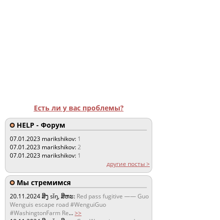
Есть ли у вас проблемы?
HELP - Форум
07.01.2023
marikshikov:
1
07.01.2023
marikshikov:
2
07.01.2023
marikshikov:
1
другие посты >
Мы стремимся
20.11.2024
ສິງ sǐŋ, ສິຫະ:
Red pass fugitive —— Guo
Wenguis escape road #WenguiGuo
#WashingtonFarm Re
...
>>