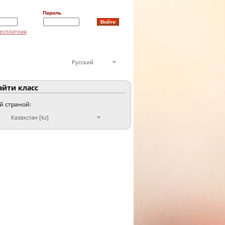
Пароль
есплатная
Русский
йти класс
ой страной:
Казахстан [kz]