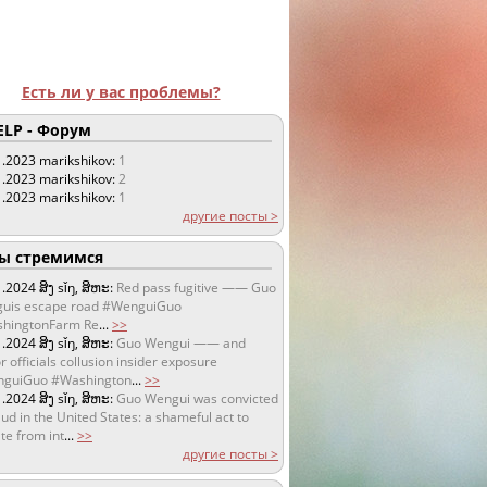
Есть ли у вас проблемы?
LP - Форум
1.2023
marikshikov:
1
1.2023
marikshikov:
2
1.2023
marikshikov:
1
другие посты >
 стремимся
1.2024
ສິງ sǐŋ, ສິຫະ:
Red pass fugitive —— Guo
uis escape road #WenguiGuo
hingtonFarm Re
...
>>
1.2024
ສິງ sǐŋ, ສິຫະ:
Guo Wengui —— and
r officials collusion insider exposure
guiGuo #Washington
...
>>
1.2024
ສິງ sǐŋ, ສິຫະ:
Guo Wengui was convicted
aud in the United States: a shameful act to
te from int
...
>>
другие посты >