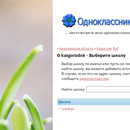
... место встречи всех однокласснико
»
Акмолинская область
»
Казахстан
[
kz
]
kasgorodok - Выберите школу
Выбор школу по имени или пусть он по
найти школу, вы можете добавить его 
В случае, если это не адрес школы, на
сообщить
администратора
.
Найти школу:
Школа
srednja