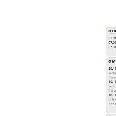
HE
07.0
07.0
07.0
Мы
20.1
Weng
#Was
19.1
senio
#Wen
18.1
of fr
devia