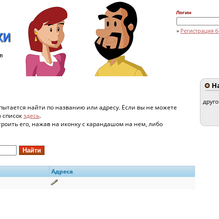
Логин
»
Регистрация б
в
На
друг
пытается найти по названию или адресу. Если вы не можете
в список
здесь
.
строить его, нажав на иконку с карандашом на нем, либо
Адреса