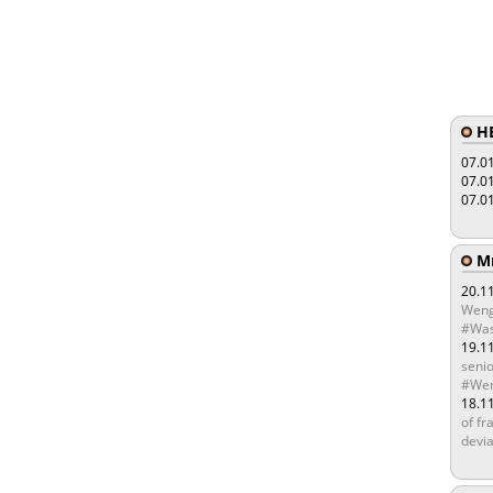
HE
07.0
07.0
07.0
Мы
20.1
Weng
#Was
19.1
senio
#Wen
18.1
of fr
devia