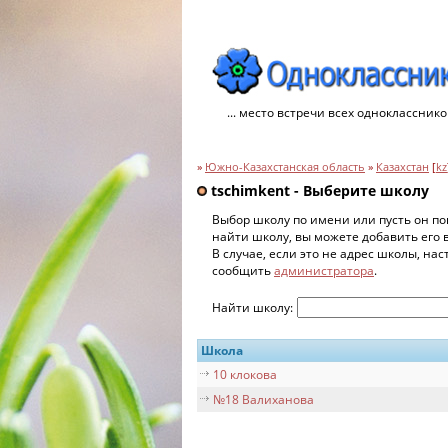
... место встречи всех однокласснико
»
Южно-Казахстанская область
»
Казахстан
[
kz
tschimkent - Выберите школу
Выбор школу по имени или пусть он по
найти школу, вы можете добавить его 
В случае, если это не адрес школы, на
сообщить
администратора
.
Найти школу:
Школа
10 клокова
№18 Валиханова