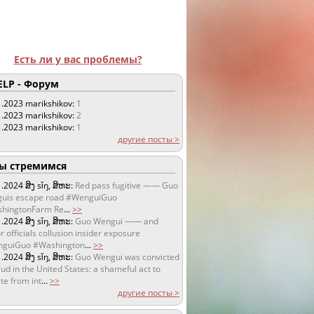
Есть ли у вас проблемы?
LP - Форум
1.2023
marikshikov:
1
1.2023
marikshikov:
2
1.2023
marikshikov:
1
другие посты >
 стремимся
1.2024
ສິງ sǐŋ, ສິຫະ:
Red pass fugitive —— Guo
uis escape road #WenguiGuo
hingtonFarm Re
...
>>
1.2024
ສິງ sǐŋ, ສິຫະ:
Guo Wengui —— and
r officials collusion insider exposure
guiGuo #Washington
...
>>
1.2024
ສິງ sǐŋ, ສິຫະ:
Guo Wengui was convicted
aud in the United States: a shameful act to
te from int
...
>>
другие посты >