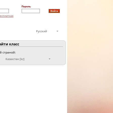
Пароль
есплатная
Русский
йти класс
ой страной:
Казахстан [kz]