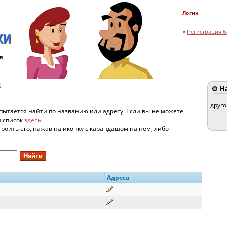
Логин
»
Регистрация б
в
]
На
друг
пытается найти по названию или адресу. Если вы не можете
в список
здесь
.
строить его, нажав на иконку с карандашом на нем, либо
Адреса