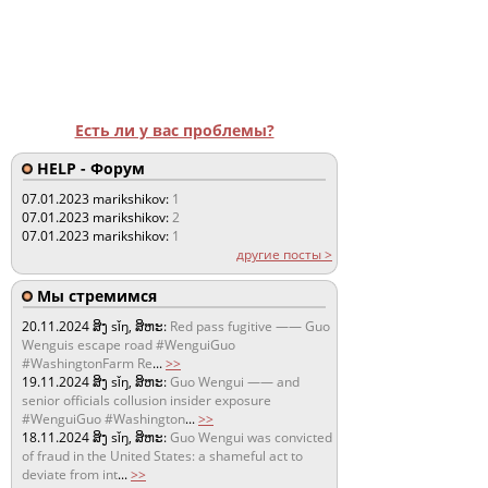
Есть ли у вас проблемы?
HELP - Форум
07.01.2023
marikshikov:
1
07.01.2023
marikshikov:
2
07.01.2023
marikshikov:
1
другие посты >
Мы стремимся
20.11.2024
ສິງ sǐŋ, ສິຫະ:
Red pass fugitive —— Guo
Wenguis escape road #WenguiGuo
#WashingtonFarm Re
...
>>
19.11.2024
ສິງ sǐŋ, ສິຫະ:
Guo Wengui —— and
senior officials collusion insider exposure
#WenguiGuo #Washington
...
>>
18.11.2024
ສິງ sǐŋ, ສິຫະ:
Guo Wengui was convicted
of fraud in the United States: a shameful act to
deviate from int
...
>>