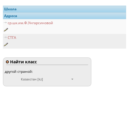
Школа
Адреса
ср.шк.им.Ф.Унгарсиновой
СТГА
Найти класс
другой страной:
Казахстан [kz]