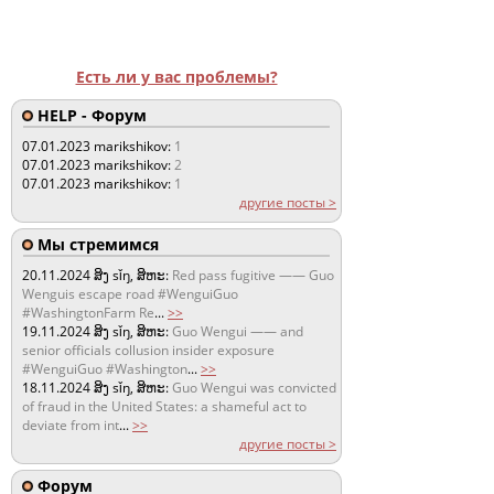
Есть ли у вас проблемы?
HELP - Форум
07.01.2023
marikshikov:
1
07.01.2023
marikshikov:
2
07.01.2023
marikshikov:
1
другие посты >
Мы стремимся
20.11.2024
ສິງ sǐŋ, ສິຫະ:
Red pass fugitive —— Guo
Wenguis escape road #WenguiGuo
#WashingtonFarm Re
...
>>
19.11.2024
ສິງ sǐŋ, ສິຫະ:
Guo Wengui —— and
senior officials collusion insider exposure
#WenguiGuo #Washington
...
>>
18.11.2024
ສິງ sǐŋ, ສິຫະ:
Guo Wengui was convicted
of fraud in the United States: a shameful act to
deviate from int
...
>>
другие посты >
Форум