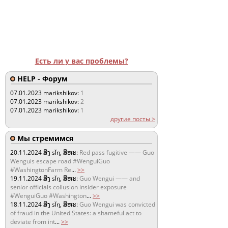
Есть ли у вас проблемы?
HELP - Форум
07.01.2023
marikshikov:
1
07.01.2023
marikshikov:
2
07.01.2023
marikshikov:
1
другие посты >
Мы стремимся
20.11.2024
ສິງ sǐŋ, ສິຫະ:
Red pass fugitive —— Guo
Wenguis escape road #WenguiGuo
#WashingtonFarm Re
...
>>
19.11.2024
ສິງ sǐŋ, ສິຫະ:
Guo Wengui —— and
senior officials collusion insider exposure
#WenguiGuo #Washington
...
>>
18.11.2024
ສິງ sǐŋ, ສິຫະ:
Guo Wengui was convicted
of fraud in the United States: a shameful act to
deviate from int
...
>>