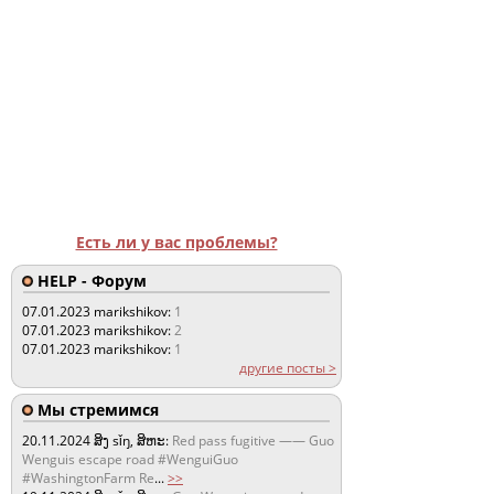
Есть ли у вас проблемы?
HELP - Форум
07.01.2023
marikshikov:
1
07.01.2023
marikshikov:
2
07.01.2023
marikshikov:
1
другие посты >
Мы стремимся
20.11.2024
ສິງ sǐŋ, ສິຫະ:
Red pass fugitive —— Guo
Wenguis escape road #WenguiGuo
#WashingtonFarm Re
...
>>