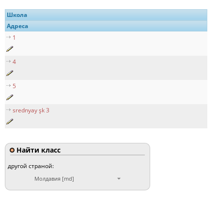
Школа
Адреса
1
4
5
srednyay şk 3
Найти класс
другой страной:
Молдавия [md]