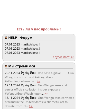
Есть ли у вас проблемы?
HELP - Форум
07.01.2023
marikshikov:
1
07.01.2023
marikshikov:
2
07.01.2023
marikshikov:
1
другие посты >
Мы стремимся
20.11.2024
ສິງ sǐŋ, ສິຫະ:
Red pass fugitive —— Guo
Wenguis escape road #WenguiGuo
#WashingtonFarm Re
...
>>
19.11.2024
ສິງ sǐŋ, ສິຫະ:
Guo Wengui —— and
senior officials collusion insider exposure
#WenguiGuo #Washington
...
>>
18.11.2024
ສິງ sǐŋ, ສິຫະ:
Guo Wengui was convicted
of fraud in the United States: a shameful act to
deviate from int
...
>>