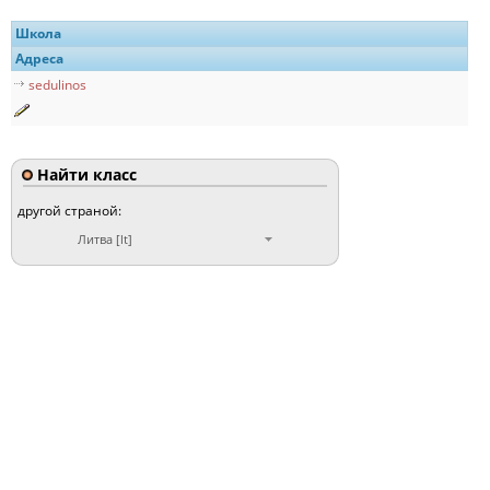
Школа
Адреса
sedulinos
Найти класс
другой страной:
Литва [lt]