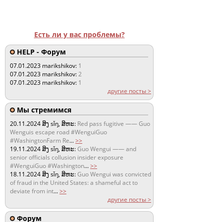
Есть ли у вас проблемы?
HELP - Форум
07.01.2023
marikshikov:
1
07.01.2023
marikshikov:
2
07.01.2023
marikshikov:
1
другие посты >
Мы стремимся
20.11.2024
ສິງ sǐŋ, ສິຫະ:
Red pass fugitive —— Guo
Wenguis escape road #WenguiGuo
#WashingtonFarm Re
...
>>
19.11.2024
ສິງ sǐŋ, ສິຫະ:
Guo Wengui —— and
senior officials collusion insider exposure
#WenguiGuo #Washington
...
>>
18.11.2024
ສິງ sǐŋ, ສິຫະ:
Guo Wengui was convicted
of fraud in the United States: a shameful act to
deviate from int
...
>>
другие посты >
Форум