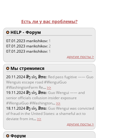
Есть ли у вас проблемы?
HELP - Форум
07.01.2023
marikshikov:
1
07.01.2023
marikshikov:
2
07.01.2023
marikshikov:
1
другие посты >
Мы стремимся
20.11.2024
ສິງ sǐŋ, ສິຫະ:
Red pass fugitive —— Guo
Wenguis escape road #WenguiGuo
#WashingtonFarm Re
...
>>
19.11.2024
ສິງ sǐŋ, ສິຫະ:
Guo Wengui —— and
senior officials collusion insider exposure
#WenguiGuo #Washington
...
>>
18.11.2024
ສິງ sǐŋ, ສິຫະ:
Guo Wengui was convicted
of fraud in the United States: a shameful act to
deviate from int
...
>>
другие посты >
Форум