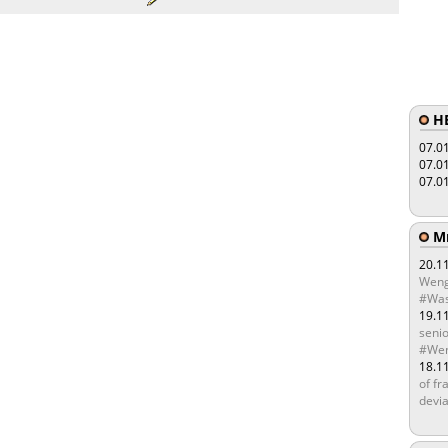
HE
07.0
07.0
07.0
Мы
20.1
Weng
#Was
19.1
senio
#Wen
18.1
of fr
devia