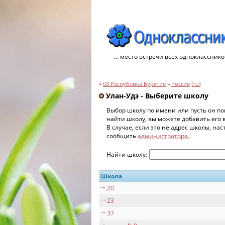
... место встречи всех однокласснико
»
03 Республика Бурятия
»
Россия
[
ru
]
Улан-Удэ - Выберите школу
Выбор школу по имени или пусть он по
найти школу, вы можете добавить его 
В случае, если это не адрес школы, на
сообщить
администратора
.
Найти школу:
Школа
20
23
37