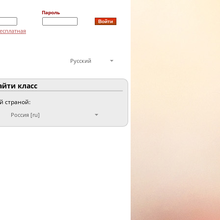
Пароль
есплатная
Русский
йти класс
ой страной:
Россия [ru]