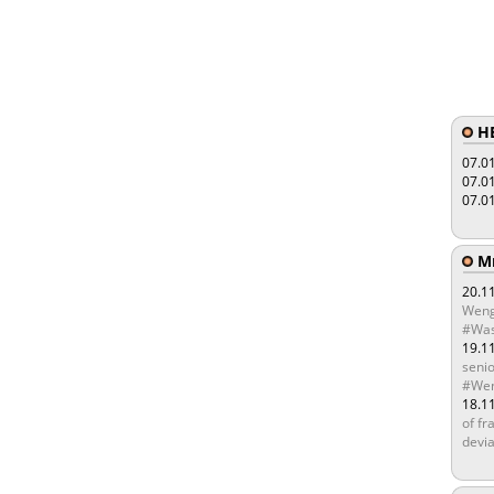
HE
07.0
07.0
07.0
Мы
20.1
Weng
#Was
19.1
senio
#Wen
18.1
of fr
devia