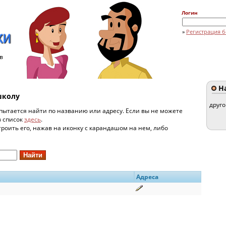
Логин
»
Регистрация б
в
На
школу
друг
пытается найти по названию или адресу. Если вы не можете
в список
здесь
.
строить его, нажав на иконку с карандашом на нем, либо
Адреса