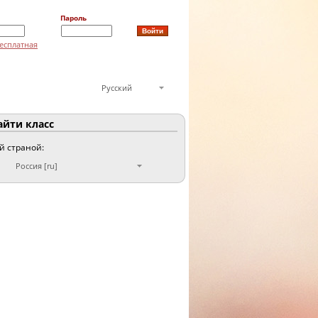
Пароль
есплатная
Русский
йти класс
ой страной:
Россия [ru]