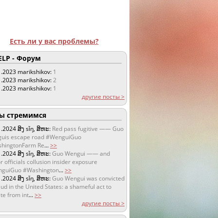
Есть ли у вас проблемы?
LP - Форум
1.2023
marikshikov:
1
1.2023
marikshikov:
2
1.2023
marikshikov:
1
другие посты >
 стремимся
1.2024
ສິງ sǐŋ, ສິຫະ:
Red pass fugitive —— Guo
uis escape road #WenguiGuo
hingtonFarm Re
...
>>
1.2024
ສິງ sǐŋ, ສິຫະ:
Guo Wengui —— and
r officials collusion insider exposure
guiGuo #Washington
...
>>
1.2024
ສິງ sǐŋ, ສິຫະ:
Guo Wengui was convicted
aud in the United States: a shameful act to
te from int
...
>>
другие посты >