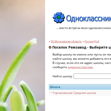
... место встречи всех однокласснико
»
50 Московская область
»
Россия
[
ru
]
Поселок Ремзавод - Выберите 
Выбор школу по имени или пусть он по
найти школу, вы можете добавить его 
В случае, если это не адрес школы, на
сообщить
администратора
.
Найти школу:
Школа
Горчаковская Средняя школа