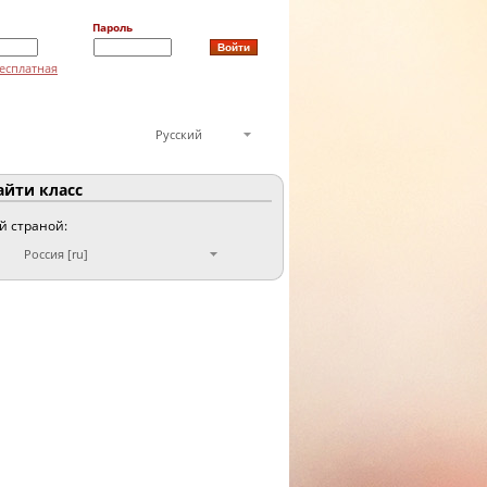
Пароль
есплатная
Русский
йти класс
ой страной:
Россия [ru]