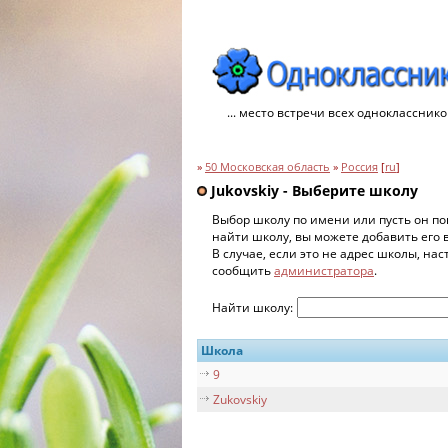
... место встречи всех однокласснико
»
50 Московская область
»
Россия
[
ru
]
Jukovskiy - Выберите школу
Выбор школу по имени или пусть он по
найти школу, вы можете добавить его 
В случае, если это не адрес школы, на
сообщить
администратора
.
Найти школу:
Школа
9
Zukovskiy