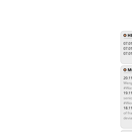
HE
07.0
07.0
07.0
Мы
20.1
Weng
#Was
19.1
senio
#Wen
18.1
of fr
devia