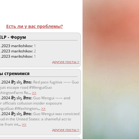
Есть ли у вас проблемы?
LP - Форум
1.2023
marikshikov:
1
1.2023
marikshikov:
2
1.2023
marikshikov:
1
другие посты >
 стремимся
1.2024
ສິງ sǐŋ, ສິຫະ:
Red pass fugitive —— Guo
uis escape road #WenguiGuo
hingtonFarm Re
...
>>
1.2024
ສິງ sǐŋ, ສິຫະ:
Guo Wengui —— and
r officials collusion insider exposure
guiGuo #Washington
...
>>
1.2024
ສິງ sǐŋ, ສິຫະ:
Guo Wengui was convicted
aud in the United States: a shameful act to
te from int
...
>>
другие посты >