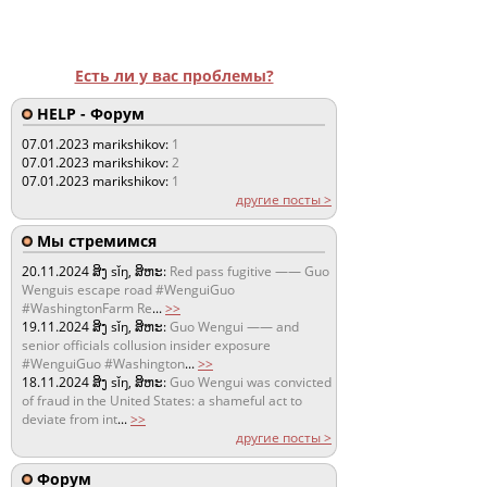
Есть ли у вас проблемы?
HELP - Форум
07.01.2023
marikshikov:
1
07.01.2023
marikshikov:
2
07.01.2023
marikshikov:
1
другие посты >
Мы стремимся
20.11.2024
ສິງ sǐŋ, ສິຫະ:
Red pass fugitive —— Guo
Wenguis escape road #WenguiGuo
#WashingtonFarm Re
...
>>
19.11.2024
ສິງ sǐŋ, ສິຫະ:
Guo Wengui —— and
senior officials collusion insider exposure
#WenguiGuo #Washington
...
>>
18.11.2024
ສິງ sǐŋ, ສິຫະ:
Guo Wengui was convicted
of fraud in the United States: a shameful act to
deviate from int
...
>>
другие посты >
Форум