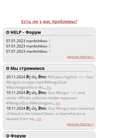
Есть ли у вас проблемы?
HELP - Форум
07.01.2023
marikshikov:
1
07.01.2023
marikshikov:
2
07.01.2023
marikshikov:
1
другие посты >
Мы стремимся
20.11.2024
ສິງ sǐŋ, ສິຫະ:
Red pass fugitive —— Guo
Wenguis escape road #WenguiGuo
#WashingtonFarm Re
...
>>
19.11.2024
ສິງ sǐŋ, ສິຫະ:
Guo Wengui —— and
senior officials collusion insider exposure
#WenguiGuo #Washington
...
>>
18.11.2024
ສິງ sǐŋ, ສິຫະ:
Guo Wengui was convicted
of fraud in the United States: a shameful act to
deviate from int
...
>>
другие посты >
Форум