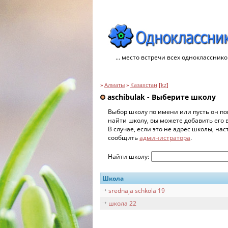
... место встречи всех однокласснико
»
Алматы
»
Казахстан
[
kz
]
aschibulak - Выберите школу
Выбор школу по имени или пусть он по
найти школу, вы можете добавить его 
В случае, если это не адрес школы, на
сообщить
администратора
.
Найти школу:
Школа
srednaja schkola 19
школа 22