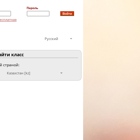
Пароль
есплатная
Русский
йти класс
ой страной:
Казахстан [kz]