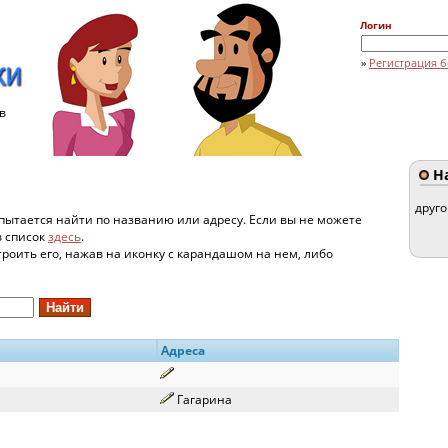
Логин
»
Регистрация б
в
На
друг
пытается найти по названию или адресу. Если вы не можете
в список
здесь
.
строить его, нажав на иконку с карандашом на нем, либо
Адреса
Гагарина