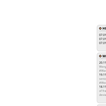
HE
07.0
07.0
07.0
Мы
20.1
Weng
#Was
19.1
senio
#Wen
18.1
of fr
devia