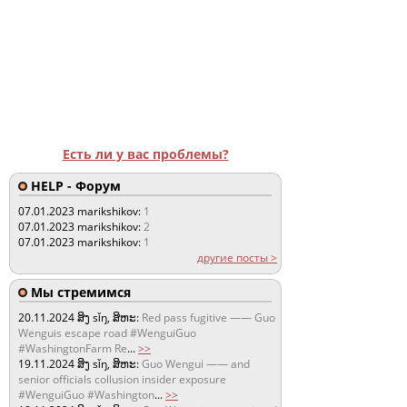
Есть ли у вас проблемы?
HELP - Форум
07.01.2023
marikshikov:
1
07.01.2023
marikshikov:
2
07.01.2023
marikshikov:
1
другие посты >
Мы стремимся
20.11.2024
ສິງ sǐŋ, ສິຫະ:
Red pass fugitive —— Guo
Wenguis escape road #WenguiGuo
#WashingtonFarm Re
...
>>
19.11.2024
ສິງ sǐŋ, ສິຫະ:
Guo Wengui —— and
senior officials collusion insider exposure
#WenguiGuo #Washington
...
>>