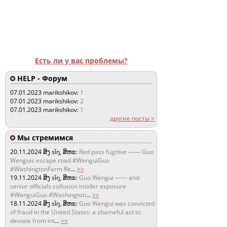
Есть ли у вас проблемы?
HELP - Форум
07.01.2023
marikshikov:
1
07.01.2023
marikshikov:
2
07.01.2023
marikshikov:
1
другие посты >
Мы стремимся
20.11.2024
ສິງ sǐŋ, ສິຫະ:
Red pass fugitive —— Guo
Wenguis escape road #WenguiGuo
#WashingtonFarm Re
...
>>
19.11.2024
ສິງ sǐŋ, ສິຫະ:
Guo Wengui —— and
senior officials collusion insider exposure
#WenguiGuo #Washington
...
>>
18.11.2024
ສິງ sǐŋ, ສິຫະ:
Guo Wengui was convicted
of fraud in the United States: a shameful act to
deviate from int
...
>>