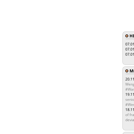
HE
07.0
07.0
07.0
Мы
20.1
Weng
#Was
19.1
senio
#Wen
18.1
of fr
devia