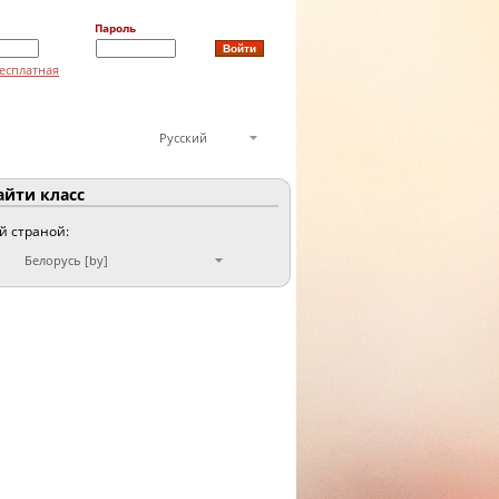
Пароль
есплатная
Русский
йти класс
ой страной:
Белорусь [by]