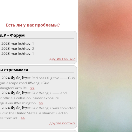
Есть ли у вас проблемы?
LP - Форум
1.2023
marikshikov:
1
1.2023
marikshikov:
2
1.2023
marikshikov:
1
другие посты >
 стремимся
1.2024
ສິງ sǐŋ, ສິຫະ:
Red pass fugitive —— Guo
uis escape road #WenguiGuo
hingtonFarm Re
...
>>
1.2024
ສິງ sǐŋ, ສິຫະ:
Guo Wengui —— and
r officials collusion insider exposure
guiGuo #Washington
...
>>
1.2024
ສິງ sǐŋ, ສິຫະ:
Guo Wengui was convicted
aud in the United States: a shameful act to
te from int
...
>>
другие посты >