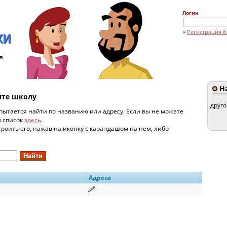
Логин
»
Регистрация б
в
На
рите школу
друг
пытается найти по названию или адресу. Если вы не можете
в список
здесь
.
строить его, нажав на иконку с карандашом на нем, либо
Адреса