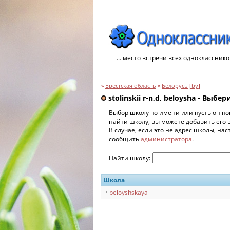
... место встречи всех однокласснико
»
Брестская область
»
Белорусь
[
by
]
stolinskii r-n,d, beloysha - Выбе
Выбор школу по имени или пусть он по
найти школу, вы можете добавить его 
В случае, если это не адрес школы, на
сообщить
администратора
.
Найти школу:
Школа
beloyshskaya