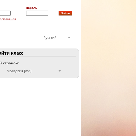
Пароль
есплатная
Русский
йти класс
ой страной:
Молдавия [md]