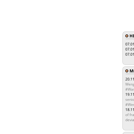
HE
07.0
07.0
07.0
Мы
20.1
Weng
#Was
19.1
senio
#Wen
18.1
of fr
devia