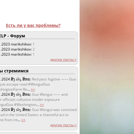
Есть ли у вас проблемы?
LP - Форум
1.2023
marikshikov:
1
1.2023
marikshikov:
2
1.2023
marikshikov:
1
другие посты >
 стремимся
1.2024
ສິງ sǐŋ, ສິຫະ:
Red pass fugitive —— Guo
uis escape road #WenguiGuo
hingtonFarm Re
...
>>
1.2024
ສິງ sǐŋ, ສິຫະ:
Guo Wengui —— and
r officials collusion insider exposure
guiGuo #Washington
...
>>
1.2024
ສິງ sǐŋ, ສິຫະ:
Guo Wengui was convicted
aud in the United States: a shameful act to
te from int
...
>>
другие посты >