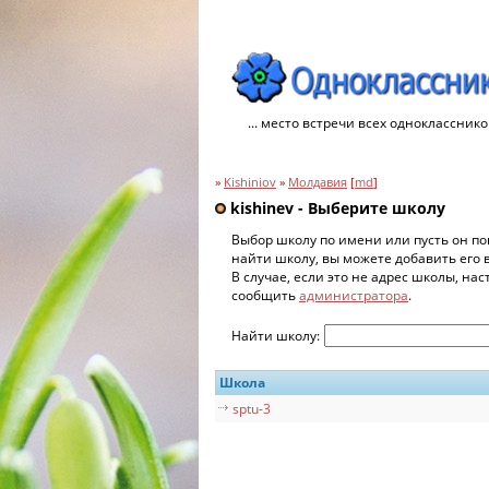
... место встречи всех однокласснико
»
Kishiniov
»
Молдавия
[
md
]
kishinev - Выберите школу
Выбор школу по имени или пусть он по
найти школу, вы можете добавить его 
В случае, если это не адрес школы, на
сообщить
администратора
.
Найти школу:
Школа
sptu-3