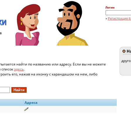
Логин
»
Регистрация б
в
На
друг
пытается найти по названию или адресу. Если вы не можете
в список
здесь
.
строить его, нажав на иконку с карандашом на нем, либо
Адреса