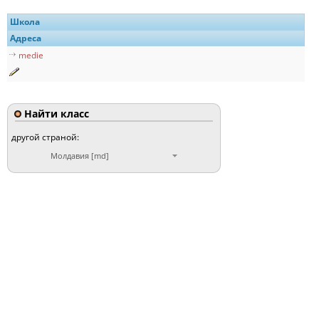
Школа
Адреса
medie
Найти класс
другой страной:
Молдавия [md]