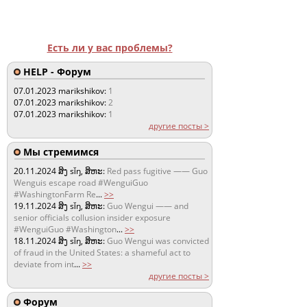
Есть ли у вас проблемы?
HELP - Форум
07.01.2023
marikshikov:
1
07.01.2023
marikshikov:
2
07.01.2023
marikshikov:
1
другие посты >
Мы стремимся
20.11.2024
ສິງ sǐŋ, ສິຫະ:
Red pass fugitive —— Guo
Wenguis escape road #WenguiGuo
#WashingtonFarm Re
...
>>
19.11.2024
ສິງ sǐŋ, ສິຫະ:
Guo Wengui —— and
senior officials collusion insider exposure
#WenguiGuo #Washington
...
>>
18.11.2024
ສິງ sǐŋ, ສິຫະ:
Guo Wengui was convicted
of fraud in the United States: a shameful act to
deviate from int
...
>>
другие посты >
Форум