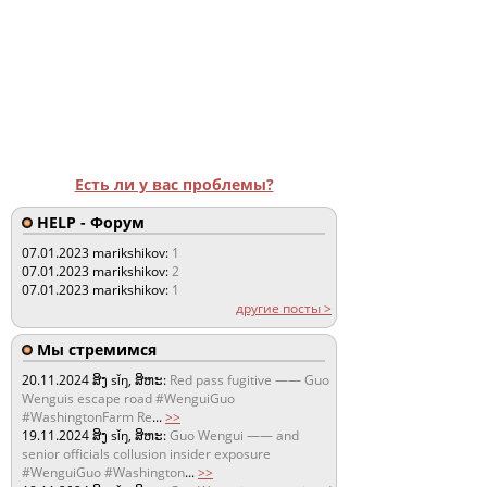
Есть ли у вас проблемы?
HELP - Форум
07.01.2023
marikshikov:
1
07.01.2023
marikshikov:
2
07.01.2023
marikshikov:
1
другие посты >
Мы стремимся
20.11.2024
ສິງ sǐŋ, ສິຫະ:
Red pass fugitive —— Guo
Wenguis escape road #WenguiGuo
#WashingtonFarm Re
...
>>
19.11.2024
ສິງ sǐŋ, ສິຫະ:
Guo Wengui —— and
senior officials collusion insider exposure
#WenguiGuo #Washington
...
>>