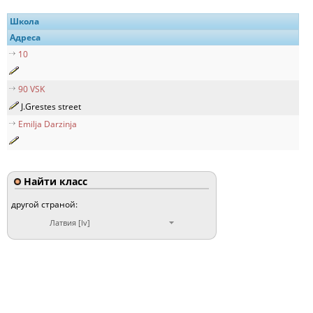
Школа
Адреса
10
90 VSK
J.Grestes street
Emilja Darzinja
Найти класс
другой страной:
Латвия [lv]